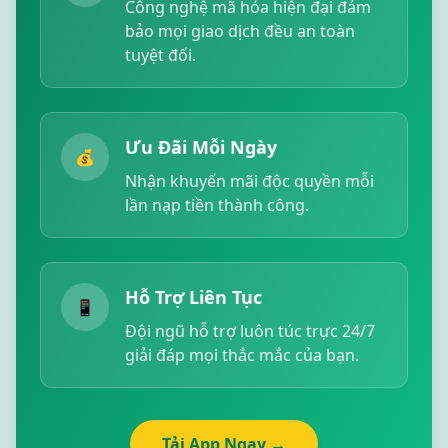
Công nghệ mã hóa hiện đại đảm
bảo mọi giao dịch đều an toàn
tuyệt đối.
Ưu Đãi Mỗi Ngày
💰
Nhận khuyến mãi độc quyền mỗi
lần nạp tiền thành công.
Hỗ Trợ Liên Tục
📱
Đội ngũ hỗ trợ luôn túc trực 24/7
giải đáp mọi thắc mắc của bạn.
Tải App Ngay →