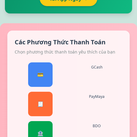
Các Phương Thức Thanh Toán
Chọn phương thức thanh toán yêu thích của bạn
GCash
💳
PayMaya
🧾
BDO
🏦