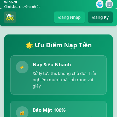
win678
🌐
⬇️
Chơi slots chuyên nghiệp
Đăng Nhập
Đăng Ký
🌟 Ưu Điểm Nạp Tiền
Nạp Siêu Nhanh
⚡
Xử lý tức thì, không chờ đợi. Trải
nghiệm mượt mà chỉ trong vài
giây.
Bảo Mật 100%
🔐